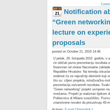
Curren
Notification a
21
“Green networkin
lecture on experi
proposals
posted on October 21, 2010 14:46
U petak, 29. listopada 2010. godine, u 
će održati javnu prezentaciju rezultata 
financiran od strane Nacionalne zaklade
Republike Hrvatske. Na temelju iskustav
istaknut će se najvažniji elementi koji s
što su: ciljevi projekta, istraživačka mo
prezentacija ostvarenih rezultata. Svak
"Green networking" projekt usmjeren na
mrežama. Projekt je realiziran tijekom 
Politecnico di Milano sveučilištu. Pozi
znanstvene novake da prisustvuju 45-min
Actions:
E-mail
|
Permalink
|