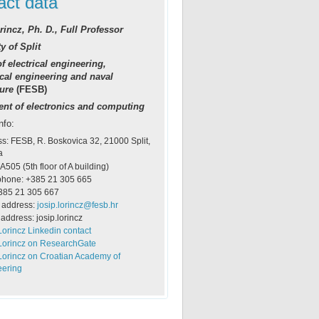
act data
rincz, Ph. D., Full Professor
y of Split
f electrical engineering,
al engineering and naval
ture
(FESB)
nt of electronics and computing
nfo:
s: FESB, R. Boskovica 32, 21000 Split,
a
 A505 (5th floor of A building)
phone: +385 21 305 665
385 21 305 667
 address:
josip.lorincz@fesb.hr
address: josip.lorincz
Lorincz Linkedin contact
Lorincz on ResearchGate
Lorincz on Croatian Academy of
eering