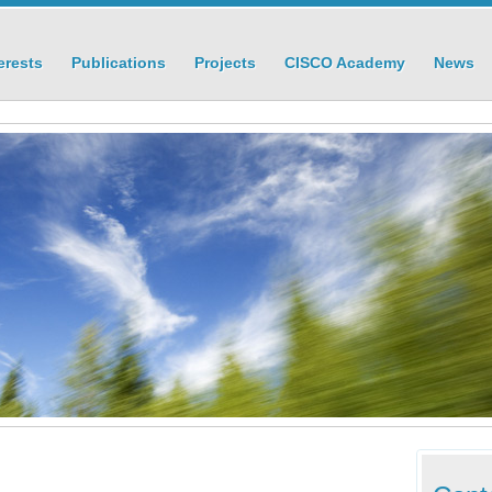
erests
Publications
Projects
CISCO Academy
News