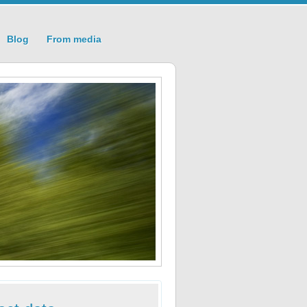
Blog
From media