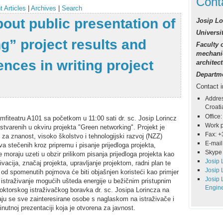
Cont
t Articles
|
Archives
|
Search
bout public presentation of
Josip Lo
Universit
g” project results and
Faculty o
mechanic
ences in writing project
architec
Departme
Contact i
Addres
Croati
Office:
amfiteatru A101 sa početkom u 11:00 sati dr. sc. Josip Lorincz
Work 
ostvarenih u okviru projekta "Green networking". Projekt je
Fax: +
 za znanost, visoko školstvo i tehnologijski razvoj (NZZ)
E-mail
a stečenih kroz pripremu i pisanje prijedloga projekta,
Skype 
e moraju uzeti u obzir prilikom pisanja prijedloga projekta kao
Josip 
tivacija, značaj projekta, upravljanje projektom, radni plan te
Josip 
i od spomenutih pojmova će biti objašnjen koristeći kao primjer
Josip 
 istraživanje mogućih ušteda energije u bežičnim pristupnim
Engin
doktorskog istraživačkog boravka dr. sc. Josipa Lorincza na
vaju se sve zainteresirane osobe s naglaskom na istraživače i
utnoj prezentaciji koja je otvorena za javnost.